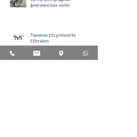
флагманских колёс
Тормоза EEcycleworks
EEbrakes
Специальная акция на SIS!
-40%!
Видео обзор Factor Vista