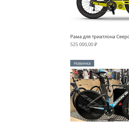
Быстрый прос
Рама для триатлона Ceep
Цена
525 000,00 ₽
Новинка