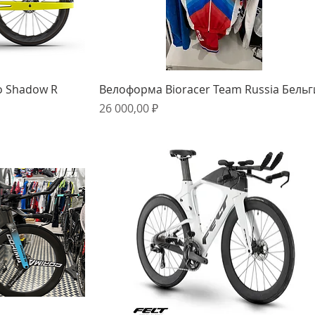
мотр
Быстрый просмотр
o Shadow R
Велоформа Bioracer Team Russia Бельг
Цена
26 000,00 ₽