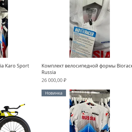
мотр
Быстрый просмотр
a Karo Sport
Kомплект велоcипeднoй формы Вiоraс
Russiа
Цена
26 000,00 ₽
Новинка