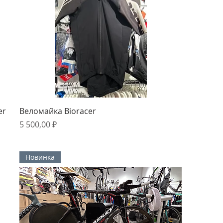
Быстрый просмотр
er
Веломайка Bioracer
Цена
5 500,00 ₽
Новинка