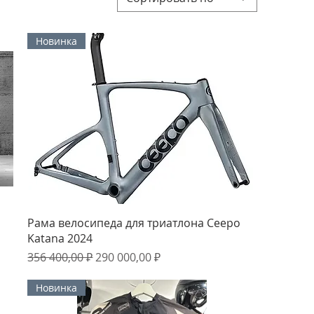
Новинка
Быстрый просмотр
Рама велосипеда для триатлона Ceepo
Katana 2024
Обычная цена
Цена со скидкой
356 400,00 ₽
290 000,00 ₽
Новинка