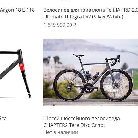
мотр
Быстрый просмотр
Argon 18 E-118
Велосипед для триатлона Felt IA FRD 2.
Ultimate Ultegra Di2 (Silver/White)
Цена
1 649 999,00 ₽
мотр
Быстрый просмотр
Rca
Шасси шоссейного велосипеда
CHAPTER2 Tere Disc Ornot
Нет в наличии