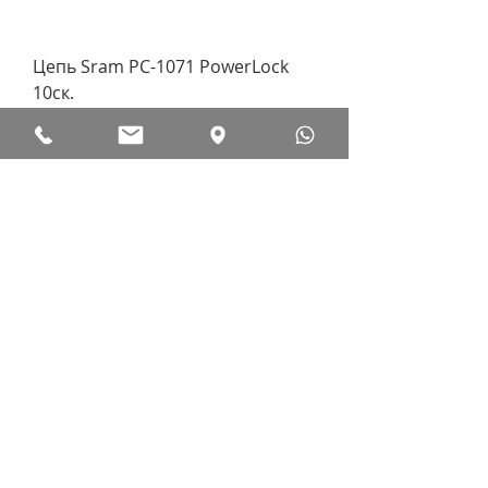
Цепь Sram PC-1071 PowerLock
10ск.
Нет в наличии
Цепь Sram PC-1031 PowerLock 10
скоростей