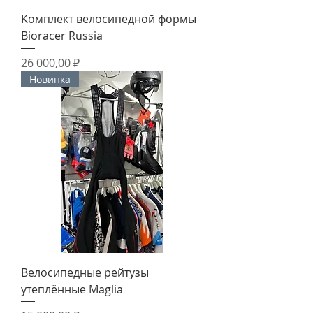
Kомплект велоcипeднoй формы
Вiоraсer Russiа
Цена
26 000,00 ₽
Новинка
Велосипедные рейтузы
утеплённые Maglia