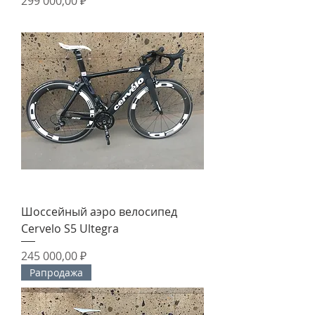
Цена
299 000,00 ₽
Шоссейный аэро велосипед
Cervelo S5 Ultegra
Цена
245 000,00 ₽
Рапродажа