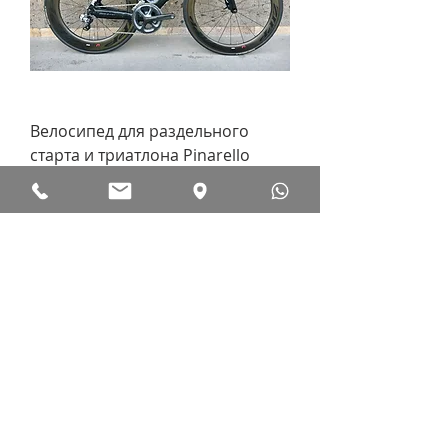
Велосипед для раздельного
старта и триатлона Pinarello
Graal Ultegra Di2
Обычная цена
Цена со скидкой
278 240,00 ₽
195 000,00 ₽