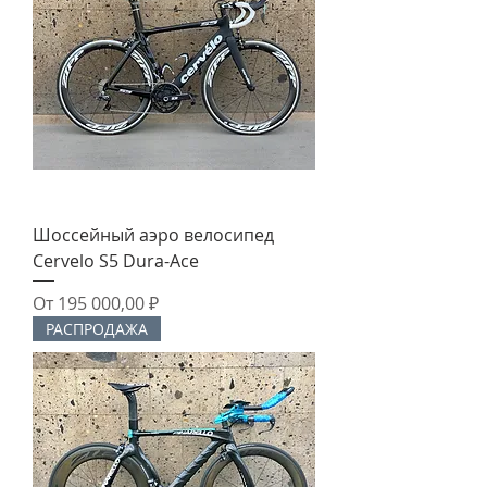
Шоссейный аэро велосипед
Cervelo S5 Dura-Ace
Цена со скидкой
От
195 000,00 ₽
РАСПРОДАЖА