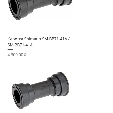
Каретка Shimano SM-BB71-41A /
SM-BB71-41A
Цена
4 300,00 ₽