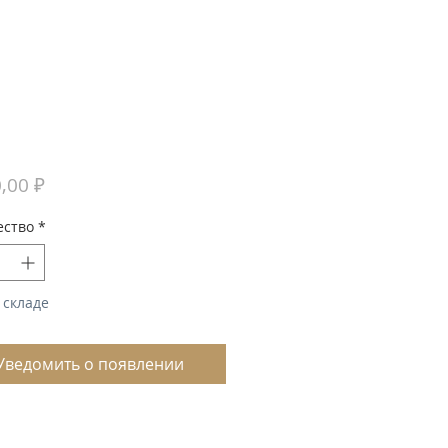
Цена
,00 ₽
ество
*
 складе
Уведомить о появлении