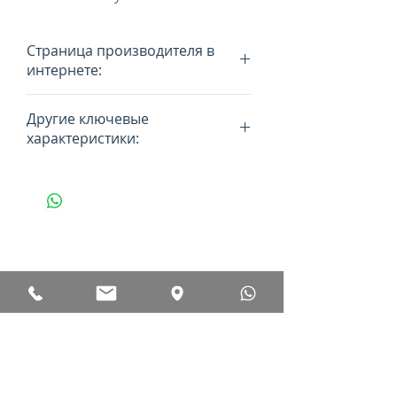
Страница производителя в
интернете:
http://www.zipp.com/
Другие ключевые
характеристики:
- Профессиональный уровень
- Знаменитый бренд
проверенный десятилтиями
- Специальное покрытие обода
- Долговечные подшипники