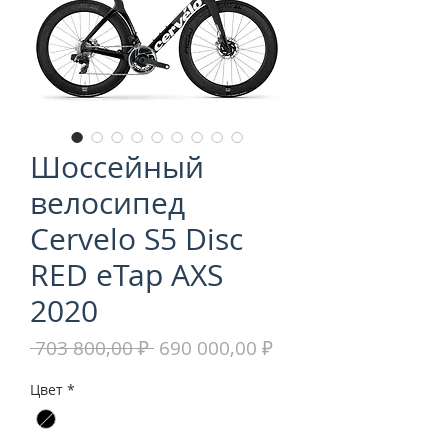
Шоссейный
велосипед
Cervelo S5 Disc
RED eTap AXS
2020
Обычная
Спеццена
 703 800,00 ₽ 
690 000,00 ₽
цена
Цвет
*