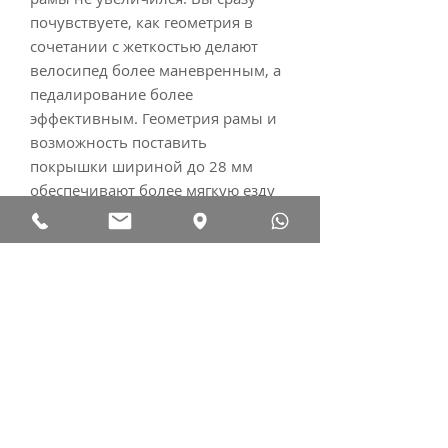
почувствуете, как геометрия в
сочетании с жеткостью делают
велосипед более маневренным, а
педалирование более
эффективным. Геометрия рамы и
возможность поставить
покрышки шириной до 28 мм
обеспечивают более мягкую езду
и гашение вибраций. Технология
True Aero индивидуальна для
каждой модели и представляет
собой выемку в раме, которая
следует форме колеса,
что позволяет потоку воздуха
обтекать велосипед для большей
аэродинамики.
Все фотографии имеют