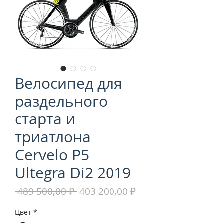
Велосипед для
раздельного
старта и
триатлона
Cervelo P5
Ultegra Di2 2019
Обычная
Спеццена
 489 500,00 ₽ 
403 200,00 ₽
цена
Цвет
*