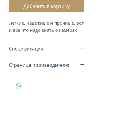
Добавить в корзину
Легкие, надежные и прочные, вот
и все что надо знать о камерах
Спецификация:
Тип: S-Road
Страница производителя:
Размер: 700x20C > 700x28C
ISO (ETRTO): 18-622 > 28-622
https://www.tubolito.com
Ниппель: SV Presta
Длина ниппеля: 42 мм, 60 мм,
80 мм
Материал: термопластик
полиуритан эластомер
Совместимость: дисковый
тормоз
Вес: 23-25 гр