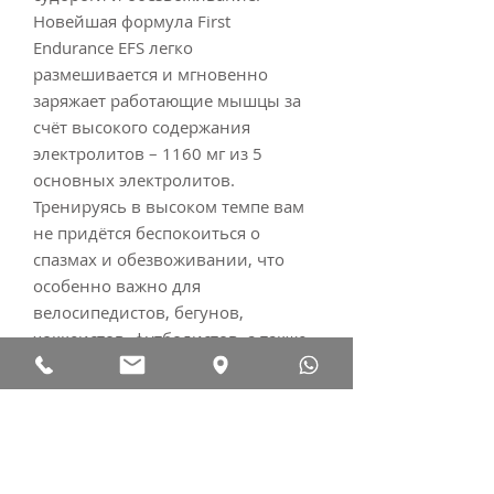
Новейшая формула First
Endurance EFS легко
размешивается и мгновенно
заряжает работающие мышцы за
счёт высокого содержания
электролитов – 1160 мг из 5
основных электролитов.
Тренируясь в высоком темпе вам
не придётся беспокоиться о
спазмах и обезвоживании, что
особенно важно для
велосипедистов, бегунов,
хоккеистов, футболистов, а также
других атлетов.
В состав формулы EFS Drink от
First Endurance входят
аминокислоты марки AjiPure. Эта
технология позволяет получать