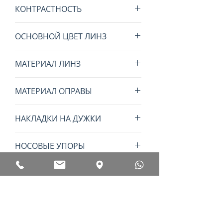
2
КОНТРАСТНОСТЬ
повышенная
ОСНОВНОЙ ЦВЕТ ЛИНЗ
зеленый
МАТЕРИАЛ ЛИНЗ
оптика ZEISS
МАТЕРИАЛ ОПРАВЫ
пластик
НАКЛАДКИ НА ДУЖКИ
специальная нескользящая
НОСОВЫЕ УПОРЫ
резина
специальная нескользящая
ПОЛЯРИЗОВАННЫЕ ЛИНЗЫ
резина
нет
ФОТОХРОМНЫЕ ЛИНЗЫ
нет