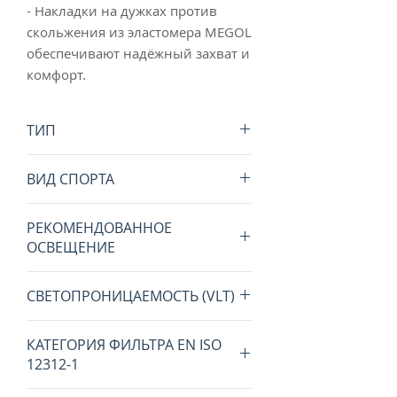
- Накладки на дужках против
скольжения из эластомера MEGOL
обеспечивают надёжный захват и
комфорт.
ТИП
спортивные
ВИД СПОРТА
велоспорт, бег, лыжероллеры,
РЕКОМЕНДОВАННОЕ
беговые лыжи, роликовые
ОСВЕЩЕНИЕ
коньки
переменная облачность
СВЕТОПРОНИЦАЕМОСТЬ (VLT)
23%
КАТЕГОРИЯ ФИЛЬТРА EN ISO
12312-1