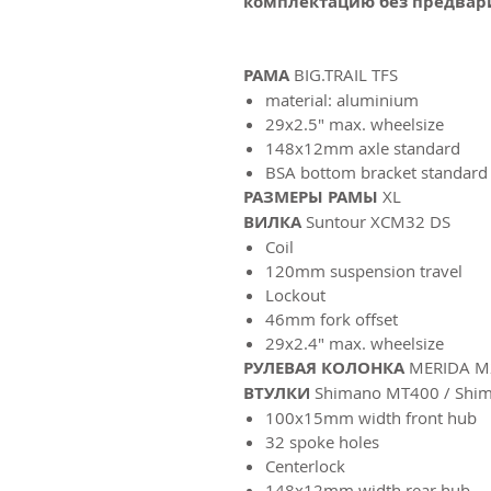
комплектацию без предвар
РАМА
BIG.TRAIL TFS
material: aluminium
29x2.5" max. wheelsize
148x12mm axle standard
BSA bottom bracket standard
РАЗМЕРЫ РАМЫ
XL
ВИЛКА
Suntour XCM32 DS
Coil
120mm suspension travel
Lockout
46mm fork offset
29x2.4" max. wheelsize
РУЛЕВАЯ КОЛОНКА
MERIDA M
ВТУЛКИ
Shimano MT400 / Shi
100x15mm width front hub
32 spoke holes
Centerlock
148x12mm width rear hub