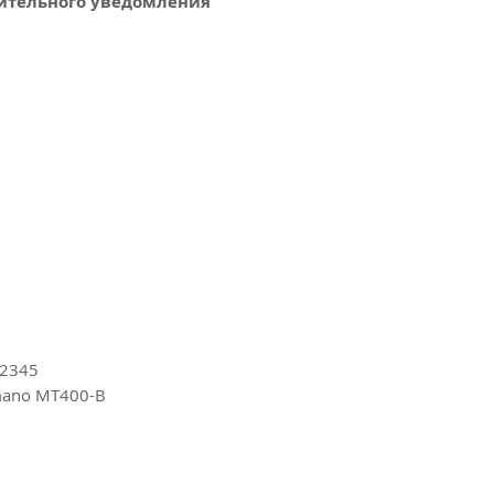
ительного уведомления
2345
mano MT400-B