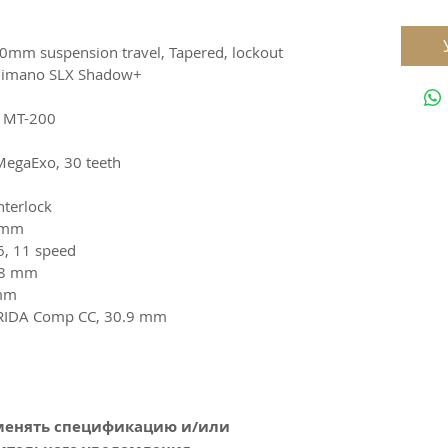
mm suspension travel, Tapered, lockout
mano SLX Shadow+
MT-200
gaExo, 30 teeth
terlock
8 mm
, 11 speed
.8 mm
 mm
DA Comp CC, 30.9 mm
менять спецификацию и/или