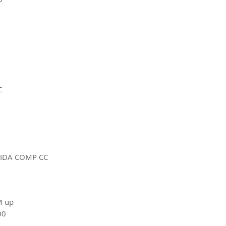
C
IDA COMP CC
M up
00