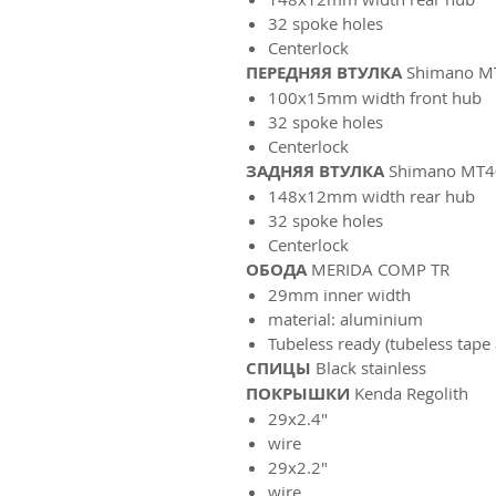
32 spoke holes
Centerlock
ПЕРЕДНЯЯ ВТУЛКА
Shimano M
100x15mm width front hub
32 spoke holes
Centerlock
ЗАДНЯЯ ВТУЛКА
Shimano MT4
148x12mm width rear hub
32 spoke holes
Centerlock
ОБОДА
MERIDA COMP TR
29mm inner width
material: aluminium
Tubeless ready (tubeless tape
СПИЦЫ
Black stainless
ПОКРЫШКИ
Kenda Regolith
29x2.4"
wire
29x2.2"
wire