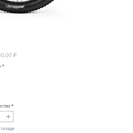
Цена
0,00 ₽
р
*
ество
*
 складе