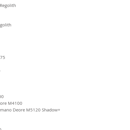
Regolith
golith
275
5
00
ore M4100
imano Deore M5120 Shadow+
0