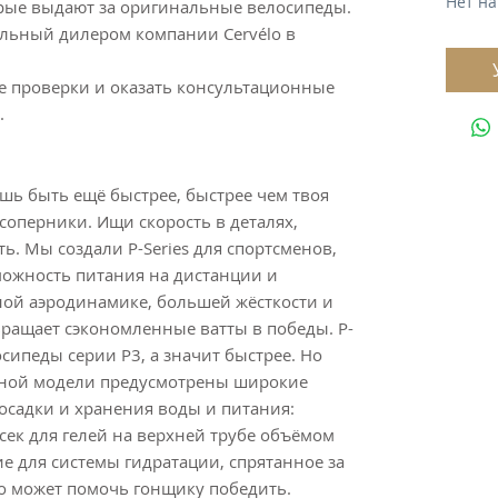
Нет на
орые выдают за оригинальные велосипеды.
льный дилером компании Cervélo в
 проверки и оказать консультационные
.
очешь быть ещё быстрее, быстрее чем твоя
соперники. Ищи скорость в деталях,
. Мы создали P-Series для спортсменов,
можность питания на дистанции и
ной аэродинамике, большей жёсткости и
вращает сэкономленные ватты в победы. P-
лосипеды серии P3, а значит быстрее. Но
данной модели предусмотрены широкие
осадки и хранения воды и питания:
сек для гелей на верхней трубе объёмом
е для системы гидратации, спрятанное за
о может помочь гонщику победить.