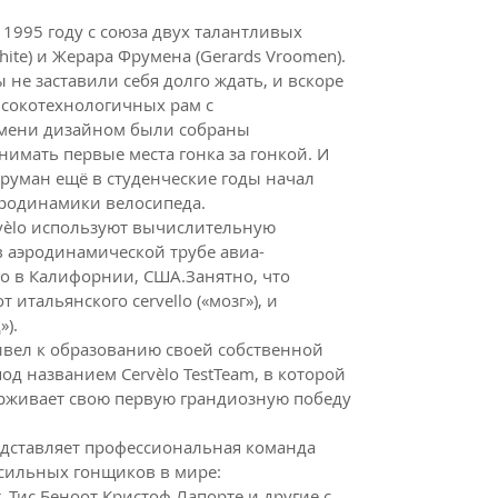
1995 году с союза двух талантливых
ite) и Жерара Фрумена (Gerards Vroomen).
 не заставили себя долго ждать, и вскоре
сокотехнологичных рам с
мени дизайном были собраны
нимать первые места гонка за гонкой. И
руман ещё в студенческие годы начал
эродинамики велосипеда.
rvèlo используют вычислительную
 аэродинамической трубе авиа-
го в Калифорнии, США.Занятно, что
 итальянского cervello («мозг»), и
»).
вел к образованию своей собственной
д названием Cervèlo TestTeam, в которой
держивает свою первую грандиозную победу
едставляет профессиональная команда
 сильных гонщиков в мире:
, Тис Беноот Кристоф Лапорте и другие с