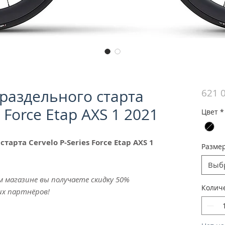
раздельного старта
621 
s Force Etap AXS 1 2021
Цвет
*
арта Cervelo P-Series Force Etap AXS 1
Разме
Выб
м магазине вы получаете скидку 50%
Колич
их партнёров!