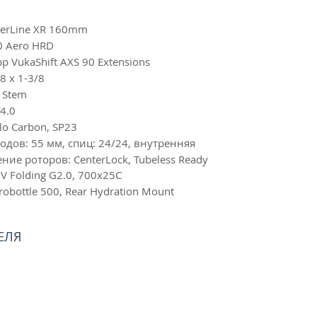
erLine XR 160mm
 Aero HRD
pp VukaShift AXS 90 Extensions
8 x 1-3/8
y Stem
4.0
lo Carbon, SP23
бодов: 55 мм, спиц: 24/24, внутренняя
ие роторов: CenterLock, Tubeless Ready
o V Folding G2.0, 700x25C
obottle 500, Rear Hydration Mount
ЕЛЯ