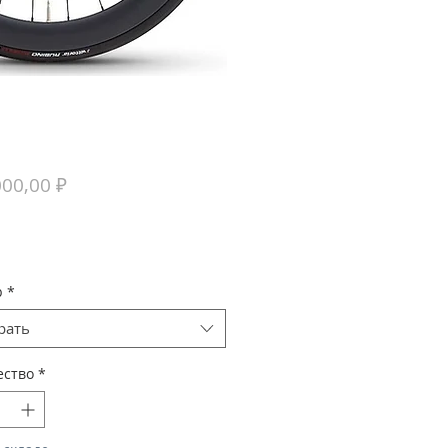
Цена
000,00 ₽
р
*
рать
ество
*