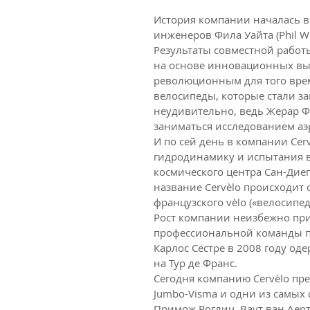
История компании началась в 
инженеров Фила Уайта (Phil Wh
Результаты совместной работы
на основе инновационных вы
революционным для того вре
велосипеды, которые стали за
неудивительно, ведь Жерар Ф
заниматься исследованием а
И по сей день в компании Ce
гидродинамику и испытания в
космического центра Сан-Дие
название Cervèlo происходит от
французского vèlo («велосипед
Рост компании неизбежно при
профессиональной команды по
Карлос Сестре в 2008 году о
на Тур де Франс.
Сегодня компанию Cervèlo пр
Jumbo-Visma и одни из самых
Примож Роглич, Ваут ван Аерт