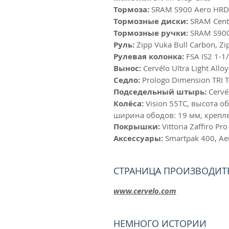
Тормоза:
SRAM S900 Aero HRD
Тормозные диски:
SRAM Cent
Тормозные ручки:
SRAM S900
Руль:
Zipp Vuka Bull Carbon, Zi
Рулевая колонка:
FSA IS2 1-1/
Вынос:
Cervélo Ultra Light Allo
Седло:
Prologo Dimension TRI T
Подседельный штырь:
Cervé
Колёса:
Vision 55TC, высота о
ширина ободов: 19 мм, креплен
Покрышки:
Vittoria Zaffiro Pr
Аксессуары:
Smartpak 400, Aer
СТРАНИЦА ПРОИЗВОДИТ
www.cervelo.com
НЕМНОГО ИСТОРИИ