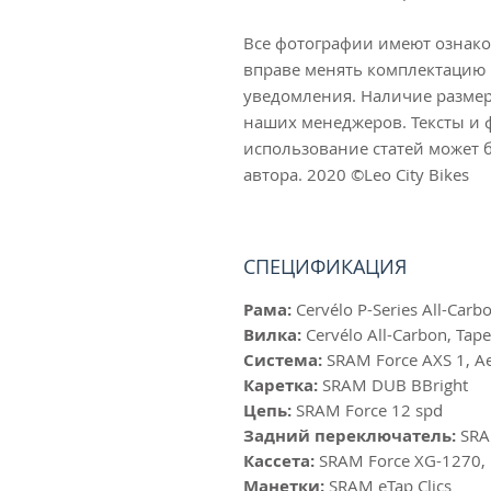
Все фотографии имеют ознак
вправе менять комплектацию 
уведомления. Наличие размер
наших менеджеров. Тексты и
использование статей может б
автора. 2020 ©Leo City Bikes
СПЕЦИФИКАЦИЯ
Рама:
Cervélo P-Series All-Carb
Вилка:
Cervélo All-Carbon, Tape
Система:
SRAM Force AXS 1, Ae
Каретка:
SRAM DUB BBright
Цепь:
SRAM Force 12 spd
Задний переключатель:
SRAM
Кассета:
SRAM Force XG-1270, 
Манетки:
SRAM eTap Clics