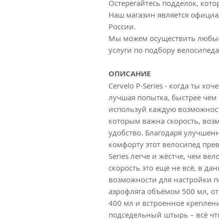
Остерегайтесь подделок, кот
Наш магазин является официа
России.
Мы можем осуществить любые
услуги по подбору велосипеда
ОПИСАНИЕ
Cervelo P-Series - когда ты х
лучшая попытка, быстрее чем 
используй каждую возможность
которым важна скорость, воз
удобство. Благодаря улучшен
комфорту этот велосипед пре
Series легче и жёстче, чем ве
скорость это ещё не всё, в 
возможности для настройки п
аэрофляга объёмом 500 мл, от
400 мл и встроенное креплени
подседельный штырь – всё чт