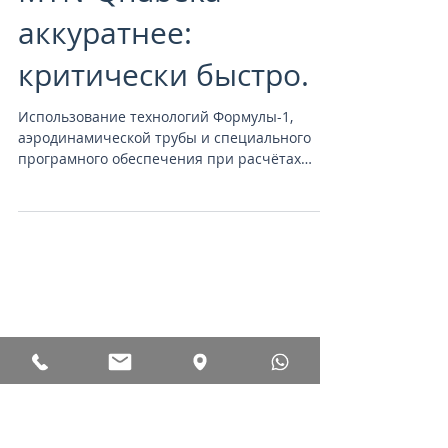
Cervélo P5 — просто
быстрее. Cervélo P5
MTN-Qhubeka —
аккуратнее:
критически быстро.
Использование технологий Формулы-1,
аэродинамической трубы и специального
програмного обеспечения при расчётах
рамы Cervélo P5, сделали...