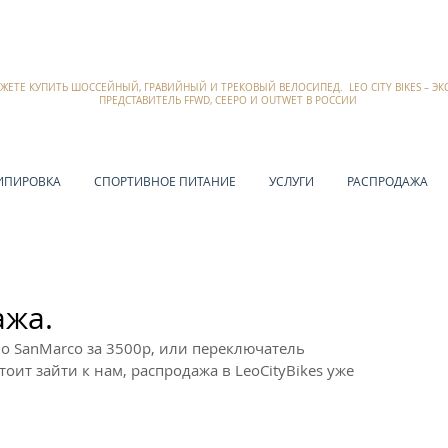
ОЖЕТЕ КУПИТЬ ШОССЕЙНЫЙ, ГРАВИЙНЫЙ И ТРЕКОВЫЙ ВЕЛОСИПЕД. LEO CITY BIKES – 
ПРЕДСТАВИТЕЛЬ FFWD, CEEPO И OUTWET В РОССИИ
ИПИРОВКА
СПОРТИВНОЕ ПИТАНИЕ
УСЛУГИ
РАСПРОДАЖА
ажа.
о SanMarco за 3500р, или переключатель 
тоит зайти к нам, распродажа в LeoCityBikes уже 