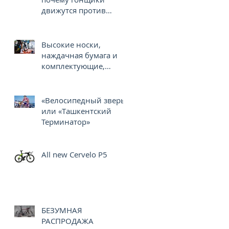
движутся против
часовой стрелки?
Высокие носки,
наждачная бумага и
комплектующие,
распечатанные на 3D-
принтере
«Велосипедный зверь»
или «Ташкентский
Терминатор»
All new Cervelo P5
БЕЗУМНАЯ
РАСПРОДАЖА