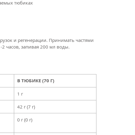
ваемых тюбиках
рузок и регенерации. Принимать частями
-2 часов, запивая 200 мл воды.
В ТЮБИКЕ (70 Г)
1 г
42 г (7 г)
0 г (0 г)