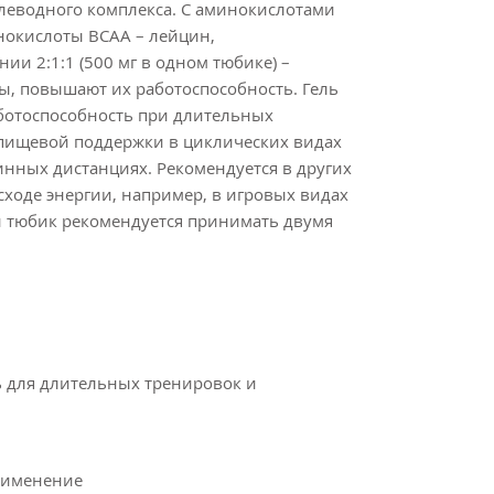
леводного комплекса. С аминокислотами
нокислоты ВСАА – лейцин,
ии 2:1:1 (500 мг в одном тюбике) –
 повышают их работоспособность. Гель
ботоспособность при длительных
 пищевой поддержки в циклических видах
инных дистанциях. Рекомендуется в других
сходе энергии, например, в игровых видах
н тюбик рекомендуется принимать двумя
ь для длительных тренировок и
рименение