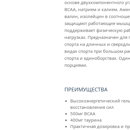
основе двухкомпонентного уг
ВСАА, натрием и калием. Ами
валин, изолейцин в соотношен
защищают работающие мышцы,
поддерживает физическую ра
нагрузках. Предназначен для
спорта на длинных и сверхдл
видах спорта при большом ра
спорта и единоборствах. Оди
порциями.
ПРЕИМУЩЕСТВА
Высокоэнергетический гел
восстановления сил
500мг ВСАА
400мг таурина
Практичная дозировка и п