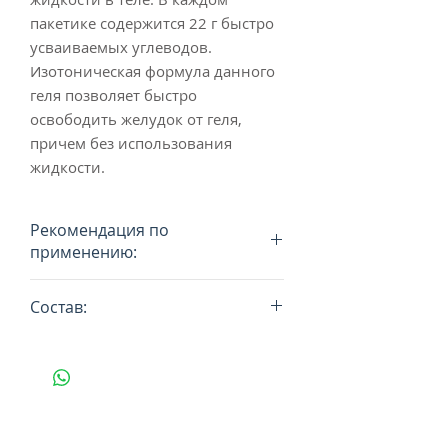
пакетике содержится 22 г быстро
усваиваемых углеводов.
Изотоническая формула данного
геля позволяет быстро
освободить желудок от геля,
причем без использования
жидкости.
Рекомендация по
применению:
Тренировка: если она
Состав:
продолжительная, потребляйте
гель через 30-40 минут после ее
Состав: вода, мальтодекстрин
начала, далее по гелю каждые 20-
(получен от частичного
25 минут. Не более трех гелей в
гидролиза специального сорта
течение одного часа.
маиса (кукурузы), натуральный
Соревнования: через 20-25 минут
ароматизатор, гелевая основа
после старта, далее каждые 20-30