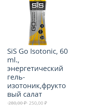
SiS Go Isotonic, 60
ml.,
энергетический
гель-
изотоник,фрукто
вый салат
Обычная
Спеццена
 280,00 ₽ 
250,00 ₽