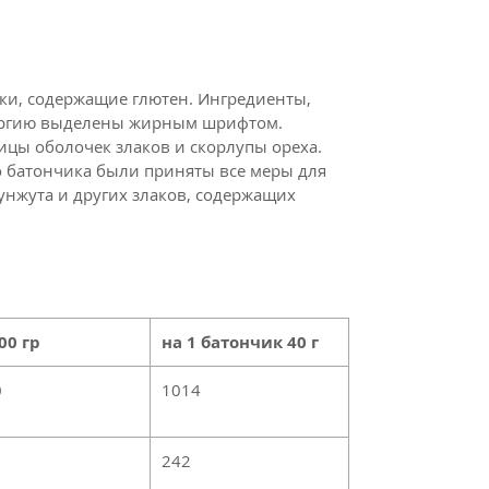
аки, содержащие глютен. Ингредиенты,
ергию выделены жирным шрифтом.
ицы оболочек злаков и скорлупы ореха.
го батончика были приняты все меры для
унжута и других злаков, содержащих
00 гр
на 1 батончик 40 г
0
1014
242