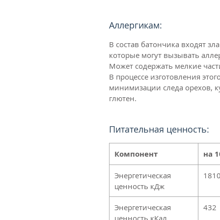
Аллергикам:
В состав батончика входят зл
которые могут вызывать алл
Может содержать мелкие част
В процессе изготовления это
минимизации следа орехов, к
глютен.
Питательная ценность:
Компонент
на 1
Энергетическая
181
ценность кДж
Энергетическая
432
ценность кКал