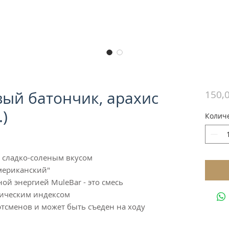
вый батончик, арахис
150,
.)
Колич
 сладко-соленым вкусом
мериканский"
й энергией MuleBar - это смесь
мическим индексом
тсменов и может быть съеден на ходу