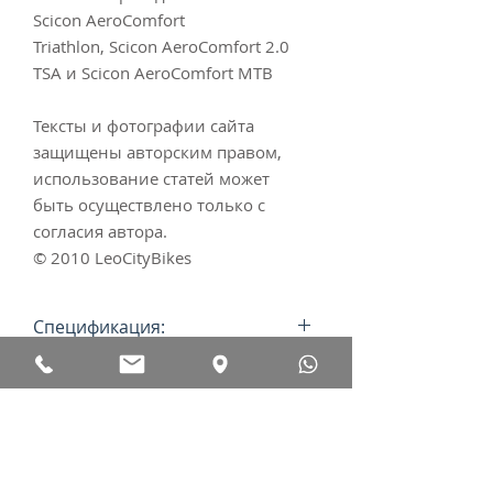
Scicon AeroComfort
Triathlon, Scicon AeroComfort 2.0
TSA и Scicon AeroComfort MTB
Тексты и фотографии сайта
защищены авторским правом,
использование статей может
быть осуществлено только с
согласия автора.
© 2010 LeoCityBikes
Спецификация:
Product
Cervélo P3
Страница производителя в
Name:
Ultegra
интернете:
Triathlon-Bike -
www.cervelo.com
2017 -
Другие ключевые
black/white