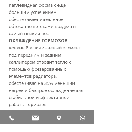
Каплевидная форма с ещё
большим успечением
обеспечивает идеальное
обтекание потоками воздуха и
самый низкий вес.
ОХЛАЖДЕНИЕ ТОРМОЗОВ
Кованый алюминиевый элемент
под передним и задним
каллипером отводит тепло с
помощью фрезерованных
элементов радиатора,
обеспечивая на 35% меньший
нагрев и быстрое охлаждение для
стабильной и эффективной
работы тормозов.
ЛИДЕР В КЛАССЕ ПО ВЕСУ
Рама CF4 весит всего лишь 850г
(размер M/L) в версии для