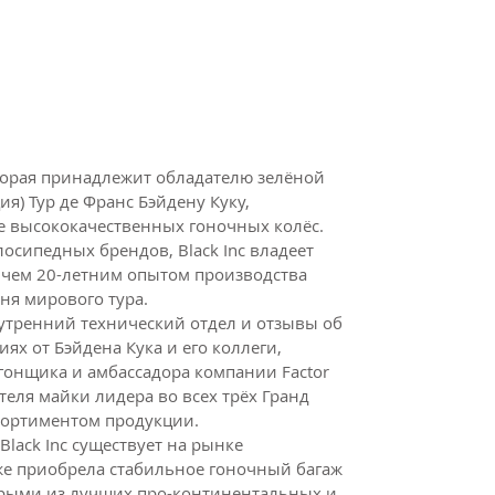
оторая принадлежит обладателю зелёной
я) Тур де Франс Бэйдену Куку,
е высококачественных гоночных колёс.
осипедных брендов, Black Inc владеет
 чем 20-летним опытом производства
ня мирового тура.
нутренний технический отдел и отзывы об
ях от Бэйдена Кука и его коллеги,
онщика и амбассадора компании Factor
теля майки лидера во всех трёх Гранд
ссортиментом продукции.
Black Inc существует на рынке
же приобрела стабильное гоночный багаж
орыми из лучших про-континентальных и