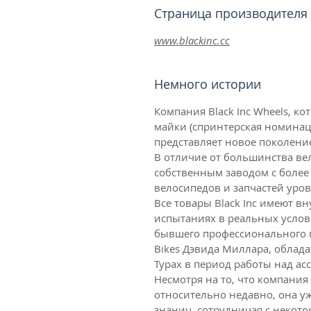
Страница производителя
www.blackinc.cc
Немного истории
Компания Black Inc Wheels, к
майки (спринтерская номинаци
представляет новое поколени
В отличие от большинства вел
собственным заводом с более
велосипедов и запчастей уров
Все товары Black Inc имеют в
испытаниях в реальных услови
бывшего профессионального г
Bikes Дэвида Миллара, облада
Турах в период работы над а
Несмотря на то, что компания 
относительно недавно, она у
знаниц, сотрудничая с некот