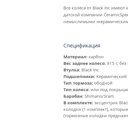
Все колёса от Black Inc имею
датской компании CeramicSp
немыслимыми «керамическим
Спецификация
Материал:
карбон
Вес заднее колесо:
915 г, без
Втулка:
Black Inc
Подшипники:
Керамический
Тип тормоза:
ободной
Тип колеса:
или под покрышк
Барабан:
Shimano/Sram
В комплекте:
эксцентрик Bla
колодки (1 комплект), котор
(тормозные колодки предназ