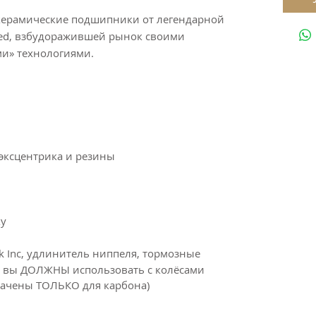
т керамические подшипники от легендарной
eed, взбудоражившей рынок своими
и» технологиями.
 эксцентрика и резины
у
ck Inc, удлинитель ниппеля, тормозные
ые вы ДОЛЖНЫ использовать с колёсами
начены ТОЛЬКО для карбона)