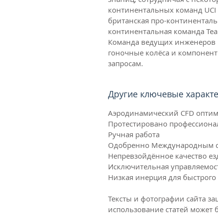
континентальных команд UCI в
британская про-континентальн
континентальная команда Team
Команда ведущих инженеров Bl
гоночные колёса и компонен
запросам.
Другие ключевые характе
Аэродинамический CFD опти
Протестировано профессиона
Ручная работа
Одобренно Международным с
Непревзойдённое качество ез
Исключительная управляемост
Низкая инерция для быстрого
Тексты и фотографии сайта з
использование статей может б