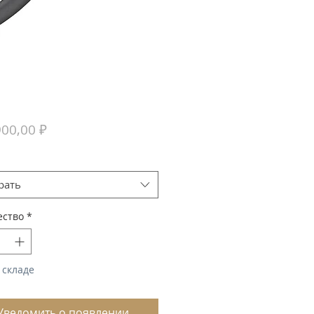
Цена
900,00 ₽
рать
ество
*
 складе
Уведомить о появлении