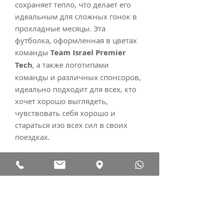
сохраняет тепло, что делает его
идеальным для сложных гонок в
прохладные месяцы. Эта
футболка, оформленная в цветах
команды
Теаm Isrаеl Рrеmiеr
Тесh
, а также логотипами
команды и различных спонсоров,
идеально подходит для всех, кто
хочет хорошо выглядеть,
чувствовать себя хорошо и
стараться изо всех сил в своих
поездках.
*Фотографии имеют
ознакомительный характер.
Наличие, стоимость и точную
спецификацию уточняйте у
наших менеджеров по телефону.
Цены могут изменяться без