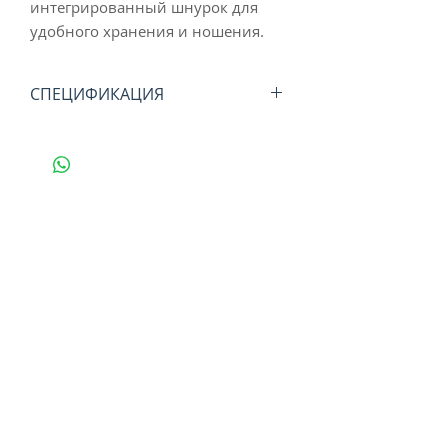
интегрированный шнурок для
удобного хранения и ношения.
СПЕЦИФИКАЦИЯ
ОСНОВНЫЕ ОСОБЕННОСТИ:
НАЗНАЧЕНИЕ: Функциональный
спортивный дизайн, созданный
для максимального комфорта и
защиты в условиях высокой
освещённости.
ОПТИКА: Доступны с различными
линзами Prizm™ для снега, воды
и повседневного использования,
которые усиливают цвет,
контраст и детализацию.
ФИКСАЦИЯ: Носоупоры из
Unobtainium® обеспечивают
надёжное сцепление при
потоотделении, не жертвуя