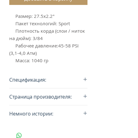
Размер: 27.5x2.2"
Пакет технологий: Sport
Плотность корда (слои / ниток
на дюйм): 3/84
Рабочее давление:45-58 PSI
(3,1-4,0 Атм)
Масса: 1040 гр
Спецификация:
Размер: 27.5x2.2"
Страница производителя:
Пакет технологий: Sport
Плотность корда (слои / ниток на
www.continental-tires.com
дюйм): 3/84
Немного истории:
Рабочее давление:45-58 PSI (3,1-
4,0 Атм)
Концерн Continental, основанный
Масса: 1040 гр
в Ганновере (Германия) в 1871