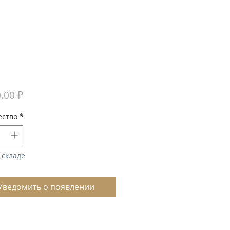
Цена
,00 ₽
ество
*
 складе
Уведомить о появлении