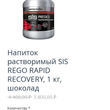
Напиток
растворимый SIS
REGO RAPID
RECOVERY, 1 кг,
шоколад
Обычная
Спеццена
 4 400,00 ₽ 
3 800,00 ₽
цена
Количество
*