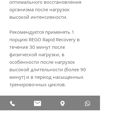
оптимального восстановления
организма после нагрузок
высокой интенсивности.
Рекомендуется применять 1
порцию REGO Rapid Recovery в
течение 30 минут после
физической нагрузки, в
особенности после нагрузок
высокой длительности (более 90
минут) и в период насыщенных
тренировочных циклов.
НАПРАВЛЕННОСТЬ ДЕЙСТВИЯ
снижение мышечной боли
ОСОБЕННОСТИ
после интенсивных нагрузок
восполнение уровня энергии
20 г белка и 22 г углеводов в
для следующих тренировок
СПОСОБ ПРИМЕНЕНИЯ