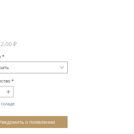
Цена
2,00 ₽
р
*
рать
ество
*
 складе
Уведомить о появлении