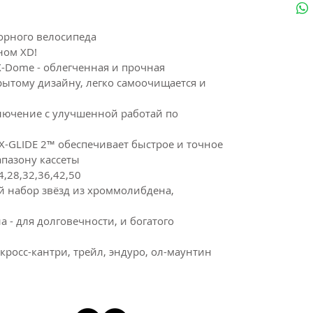
горного велосипеда
аном XD!
Dome - облегченная и прочная
рытому дизайну, легко самоочищается и
ключение с улучшенной работай по
X-GLIDE 2™ обеспечивает быстрое и точное
апазону кассеты
4,28,32,36,42,50
 набор звёзд из хроммолибдена,
 - для долговечности, и богатого
кросс-кантри, трейл, эндуро, ол-маунтин