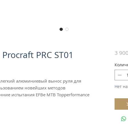
 Procraft PRC ST01
3 900
Колич
но легкий алюминиевый вынос руля для
Нет на
ользованием новейших методов
нние испытания EFBe MTB Topperformance