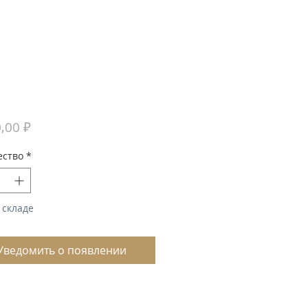
Цена
,00 ₽
ество
*
 складе
Уведомить о появлении