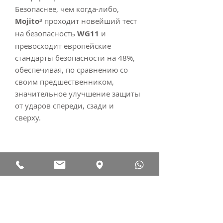
Безопаснее, чем когда-либо,
Mojito³
проходит новейший тест
на безопасность
WG11
и
превосходит европейские
стандарты безопасности на 48%,
обеспечивая, по сравнению со
своим предшественником,
значительное улучшение защиты
от ударов спереди, сзади и
сверху.
СПЕЦИФИЦАЦИЯ
Безопаснее, чем когда-либо,
Mojito³
проходит новейший тест
WG11
и превосходит
европейские стандарты