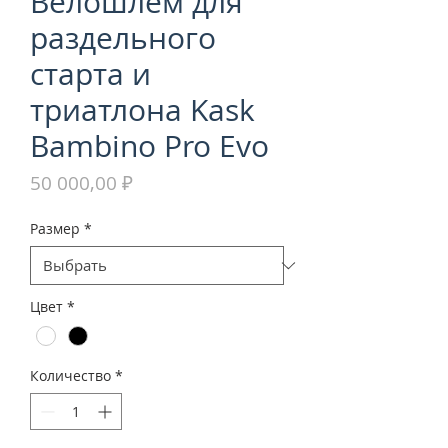
Велошлем для
раздельного
старта и
триатлона Kask
Bambino Pro Evo
Цена
50 000,00 ₽
Размер
*
Цвет
*
Количество
*