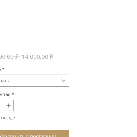
Обычная
Спеццена
00,00 ₽ 
14 000,00 ₽
цена
р
*
рать
ество
*
 складе
Уведомить о появлении