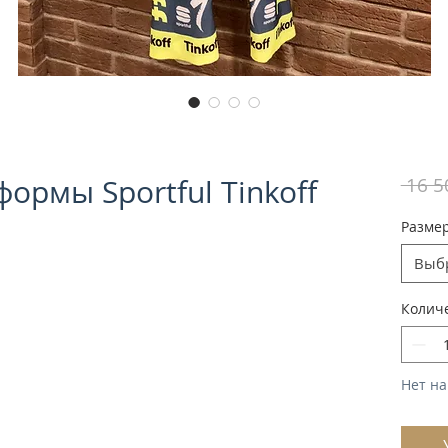
ормы Sportful Tinkoff
 16 5
Разме
Выб
Колич
Нет на