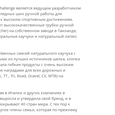
Challenge является ведущим разработчиком
ипедных шин ручной работы для
я к высоким спортивным достижениям.
ит высококачественные трубки ручной
her) на собственном заводе в Таиланде,
уральные каучуки и натуральный латекс
твенных смесей натурального каучука с
ыми из лучших источников шелка, хлопка
здала гибкие продукты с очень высоким
ые наградами для всех дорожных и
T , Tri, Road, Gravel, CX, MTB) на
ая в Италии и других компаниях в
выросла и утвердила свой бренд, и в
окрывают 40 стран мира. С тех пор к
гие члены семьи, которая по-прежнему