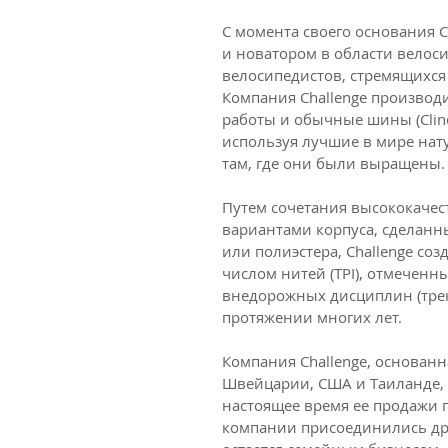
С момента своего основания 
и новатором в области велос
велосипедистов, стремящихс
Компания Challenge производ
работы и обычные шины (Clinc
используя лучшие в мире нат
там, где они были выращены.
Путем сочетания высококачес
вариантами корпуса, сделанн
или полиэстера, Challenge со
числом нитей (TPI), отмеченн
внедорожных дисциплин (трек, T
протяжении многих лет.
Компания Challenge, основанн
Швейцарии, США и Таиланде, 
настоящее время ее продажи п
компании присоединились дру