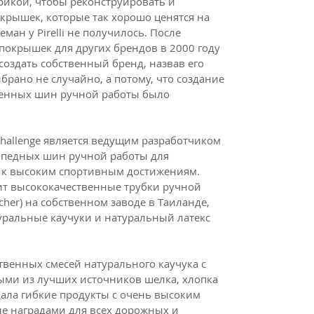
рикой, чтобы реконструировать и
крышек, которые так хорошо ценятся на
ман у Pirelli не получилось. После
покрышек для других брендов в 2000 году
создать собственный бренд, назвав его
ыбрано не случайно, а потому, что создание
венных шин ручной работы было
Challenge является ведущим разработчиком
ипедных шин ручной работы для
я к высоким спортивным достижениям.
ит высококачественные трубки ручной
her) на собственном заводе в Таиланде,
уральные каучуки и натуральный латекс
твенных смесей натурального каучука с
ыми из лучших источников шелка, хлопка
здала гибкие продукты с очень высоким
ые наградами для всех дорожных и