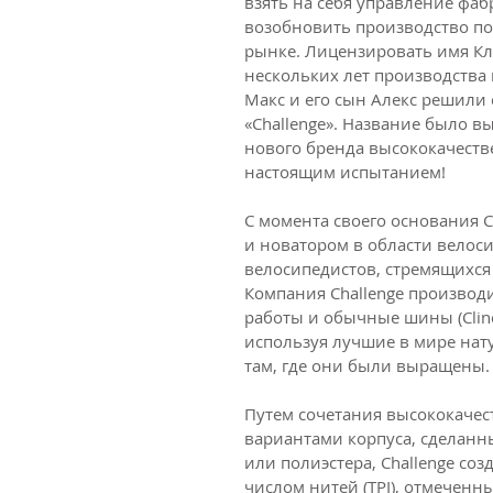
взять на себя управление фаб
возобновить производство по
рынке. Лицензировать имя Кле
нескольких лет производства 
Макс и его сын Алекс решили 
«Challenge». Название было в
нового бренда высококачест
настоящим испытанием!
С момента своего основания 
и новатором в области велос
велосипедистов, стремящихс
Компания Challenge производ
работы и обычные шины (Clinc
используя лучшие в мире нат
там, где они были выращены.
Путем сочетания высококачес
вариантами корпуса, сделанн
или полиэстера, Challenge со
числом нитей (TPI), отмеченн