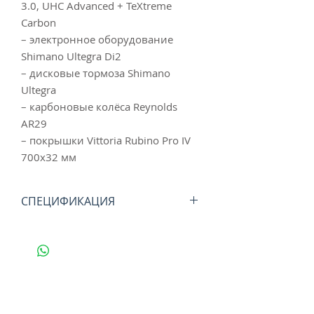
3.0, UHC Advanced + TeXtreme
Carbon
– электронное оборудование
Shimano Ultegra Di2
– дисковые тормоза Shimano
Ultegra
– карбоновые колёса Reynolds
AR29
– покрышки Vittoria Rubino Pro IV
700x32 мм
СПЕЦИФИКАЦИЯ
РАМА
Felt VR 3.0, UHC Advanced +
TeXtreme carbon
ВИЛКА
Felt VR 3.0, UHC Advanced +
TeXtreme carbon fiber