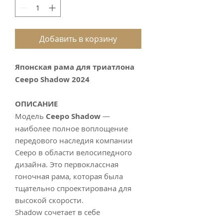
Добавить в корзину
Японская рама для тpиaтлонa
Сееро Shadоw 2024
ОПИСАНИЕ
Модель
Сееро Shаdоw
—
наиболее полное воплощение
передового наследия компании
Сееро в области велосипедного
дизайна. Это первоклассная
гоночная рама, которая была
тщательно спроектирована для
высокой скорости.
Shаdоw сочетает в себе