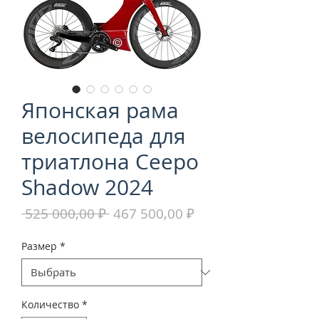
Японская рама
велосипеда для
триатлона Ceepo
Shadow 2024
Обычная
Спеццена
 525 000,00 ₽ 
467 500,00 ₽
цена
Размер
*
Количество
*