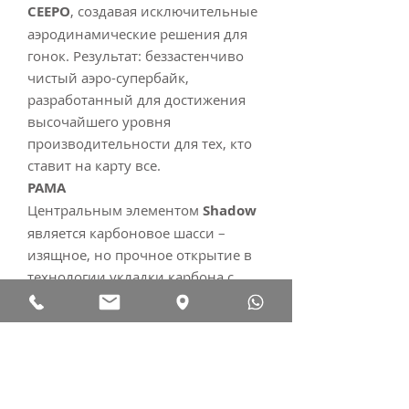
CEEPO
, создавая исключительные
аэродинамические решения для
гонок. Результат: беззастенчиво
чистый аэро-супербайк,
разработанный для достижения
высочайшего уровня
производительности для тех, кто
ставит на карту все.
РАМА
Центральным элементом
Shadow
является карбоновое шасси –
изящное, но прочное открытие в
технологии укладки карбона с
использованием японского
промышленного карбона
Toray
T1000
и карбона с оптимальной
прочностью и модулем упругости
(OSMC),
сформированного таким