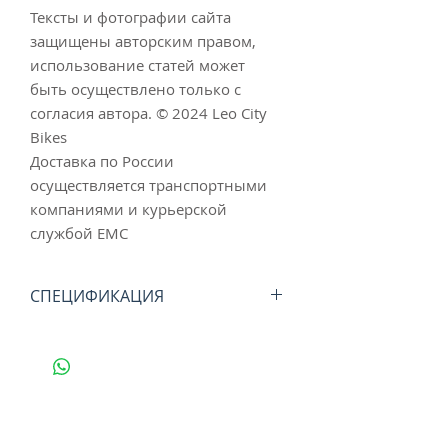
Тексты и фотографии сайта
защищены авторским правом,
использование статей может
быть осуществлено только с
согласия автора. © 2024 Lео Сity
Вikеs
Доставка по России
осуществляется транспортными
компаниями и курьерской
службой ЕМС
СПЕЦИФИКАЦИЯ
Цвет: серебристый
Размер резьбы: ось 9/16"
Ширина: 85 мм
Длина: 62 мм
Материал корпуса педали:
алюминий