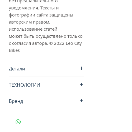
без предварительного
уведомления. Тексты и
фотографии сайта защищены
авторским правом,
использование статей
может быть осуществлено только
с согласия автора. © 2022 Leo City
Bikes
Детали
800г
ТЕХНОЛОГИИ
18°/30°с
Бренд
силиконовая резинка на талии
светоотражающие детали сзади
ALE Cycling Wear это одежда для
3 задних кармана
велоспорта, триатлона и бега.
Ездите ли Вы на велосипеде в
любую погоду в течение всего